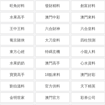
旺角好料
發財精料
創富好料
水果高手
澳門中彩
澳門來料
王中王料
六合財神
六合皇料
葡京賭俠
大刀皇料
四柱預測
東方心經
特碼玄機
小龍人料
水果奶奶
澳門高手
心水資料
寶寶高手
18點來料
澳門好彩
劉伯溫料
官方供料
天下精英
金明世家
澳門官方
彩券公司