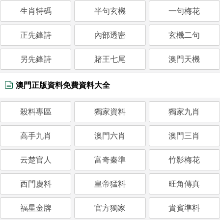
生肖特碼
半句玄機
一句梅花
正先鋒詩
內部透密
玄機二句
另先鋒詩
賭王七尾
澳門天機
澳門正版資料免費資料大全
殺料專區
獨家資料
獨家九肖
高手九肖
澳門六肖
澳門三肖
云楚官人
富奇秦準
竹影梅花
西門慶料
皇帝猛料
旺角傳真
福星金牌
官方獨家
貴賓準料